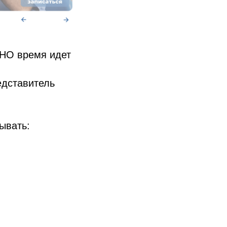
 НО время идет
едставитель
ывать: